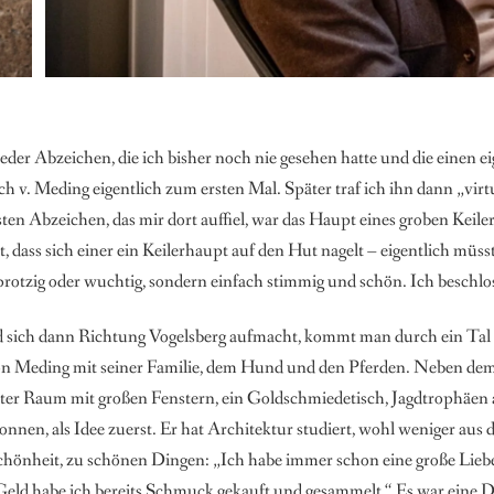
eder Abzeichen, die ich bisher noch nie gesehen hatte und die einen ei
 v. Meding eigentlich zum ersten Mal. Später traf ich ihn dann „virtue
ten Abzeichen, das mir dort auffiel, war das Haupt eines groben Keile
t, dass sich einer ein Keilerhaupt auf den Hut nagelt – eigentlich müs
protzig oder wuchtig, sondern einfach stimmig und schön. Ich beschl
ich dann Richtung Vogelsberg aufmacht, kommt man durch ein Tal m
 von Meding mit seiner Familie, dem Hund und den Pferden. Neben dem
ichter Raum mit großen Fenstern, ein Goldschmiedetisch, Jagdtrophäe
onnen, als Idee zuerst. Er hat Architektur studiert, wohl weniger au
chönheit, zu schönen Dingen: „Ich habe immer schon eine große Lieb
Geld habe ich bereits Schmuck gekauft und gesammelt.“ Es war eine Di