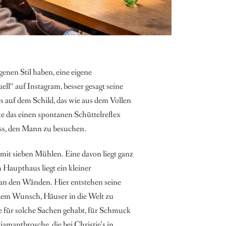
genen Stil haben, eine eigene
ll“ auf Instagram, besser gesagt seine
rs auf dem Schild, das wie aus dem Vollen
ste das einen spontanen Schüttelreflex
oss, den Mann zu besuchen.
it sieben Mühlen. Eine davon liegt ganz
 Haupthaus liegt ein kleiner
n an den Wänden. Hier entstehen seine
s dem Wunsch, Häuser in die Welt zu
e für solche Sachen gehabt, für Schmuck
amantbrosche, die bei Christie’s in