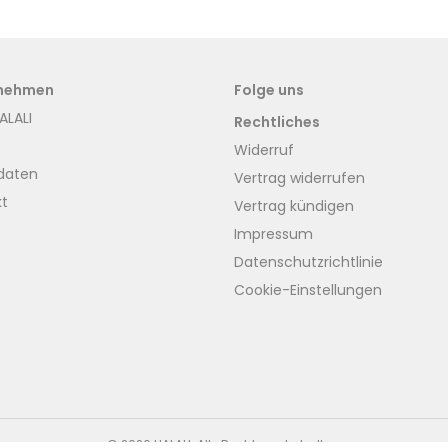
nehmen
Folge uns
ALALI
Rechtliches
Widerruf
daten
Vertrag widerrufen
kt
Vertrag kündigen
Impressum
Datenschutzrichtlinie
Cookie-Einstellungen
© 2026 HALALI. Alle Rechte vorbehalten.