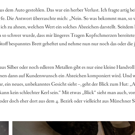
s dem Auto gestohlen. Das war ein herber Verlust. Ich fragte artig b
rfe. Die Antwort überraschte mich: „Nein. So was bekommt man, so 
ch zu ahnen, welchen Wert ein solches Abzeichen darstellt. Seitdem 
ren so schwer wurde, dass mir längeres Tragen Kopfschmerzen bereitet
it Stoff bespanntes Brett geheftet und nehme nun nur noch das oder die
us Silber oder noch edleren Metallen gibt es nur eine kleine Handvoll
nen dann auf Kundenwunsch ein Abzeichen komponiert wird. Und wenn
war, ein neues, unbekanntes Gesicht sieht –, geht der Blick zum Hut: 
kann kein schlechter Kerl sein.“ Mit etwas „Blick“ sieht man auch, 
oder doch eher dort aus dem 4. Bezirk oder vielleicht aus Münchner 