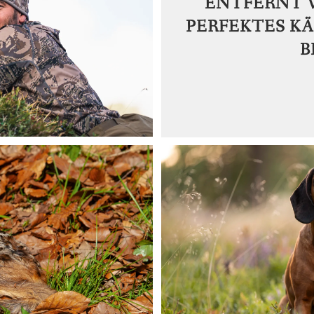
ENTFERNT V
PERFEKTES KÄ
B