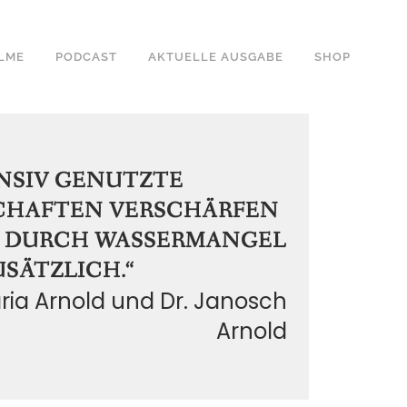
ILME
PODCAST
AKTUELLE AUSGABE
SHOP
NSIV GENUTZTE
CHAFTEN VERSCHÄRFEN
N DURCH WASSERMANGEL
USÄTZLICH.“
ria Arnold und Dr. Janosch
Arnold