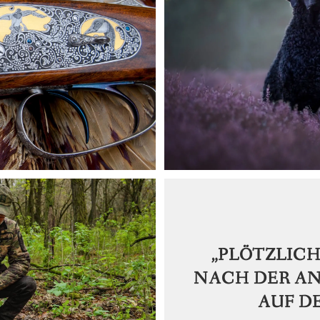
„PLÖTZLICH
NACH DER A
AUF D