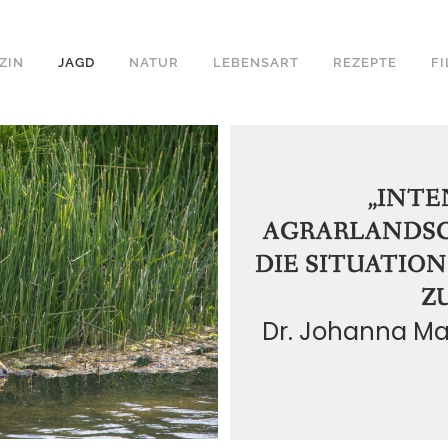
ZIN
JAGD
NATUR
LEBENSART
REZEPTE
F
„INTE
AGRARLANDS
DIE SITUATIO
Z
Dr. Johanna Ma