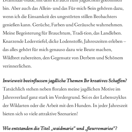
Drahthaar-Rüde, mit dem ich auch zum Jagdschein gekommen
bin. Aber auch das Allein- und das Für-mich-Sein gehören dazu,
wenn ich die Einsamkeit des ungestörten stillen Beobachters
genießen kann. Gerüche, Farben und Geräusche wahrnehmen.
Meine Begeisterung für Brauchtum, Tradi-tion, das Landleben.
Knarzende Lederstiefel, dicke Loden
stoffe, Jahreszeiten erleben –
das alles gehört für mich
genauso dazu wie Beute machen,
Wildbret zubereiten, den Gegensatz von Derbem und Schönem
verinnerlichen.
Inwieweit beeinflussen jagdliche Themen Ihr kreatives Schaffen?
Tatsächlich stehen neben floralen meine jagdlichen Mo
tive im
Jahresverlauf ganz stark im Vordergrund. Sei es
der Lebenszyklus
der Wildarten oder die Arbeit mit den
Hunden. In jeder Jahreszeit
bieten sich so viele attraktive Szenarien!
Wie entstanden die Titel „waidmarie“ und „fleurremariee“?