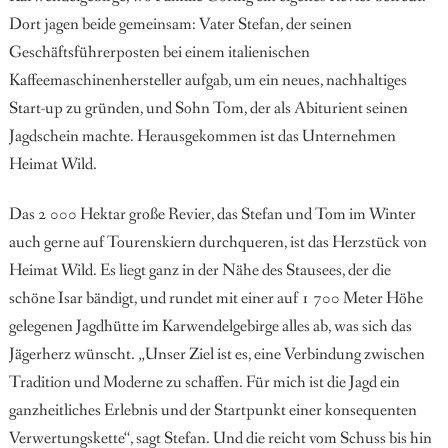
Dort jagen beide gemeinsam: Vater Stefan, der seinen
Geschäftsführerposten bei einem italienischen
Kaffeemaschinenhersteller aufgab, um ein neues, nach
haltiges
Start-up zu gründen, und Sohn
Tom, der als Abiturient seinen
Jagdschein machte. Herausgekommen ist das Unternehmen
Heimat Wild.
Das 2 000 Hektar große Revier, das
Stefan und Tom im Winter
auch gerne auf Tourenskiern durchqueren, ist das Herzstück von
Heimat Wild. Es liegt ganz in der Nähe des Stausees, der die
schöne Isar bändigt, und rundet mit einer auf 1 700 Meter Höhe
gelegenen Jagdhütte im Karwendelgebirge alles ab, was sich das
Jägerherz wünscht. „Unser Ziel ist es, eine Verbindung zwi
schen
Tradition und Moderne zu schaf
fen. Für mich ist die Jagd ein
ganzheit
liches Erlebnis und der Startpunkt
einer konsequenten
Verwertungsket
te“, sagt Stefan. Und die reicht vom
Schuss bis hin